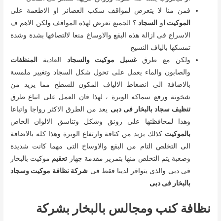
فمن منا لا يتعرض لمواقف سكب العصائر او الاطعمة على
الموكيت ا
و
السجاد
؟ الجميع تعرض لهذه المواقف ولكن الاهم ف
الاسراع فى ازالة هذه البقع والاوساخ منعا لالتصاقها بشدة وشدة
تمسكها بالياف النسيج
ولكن مع طرق
غسيل موكيت والسجاد
العادية
المنظفات
والصابون والماء يعمل على تحول شكل السجاد وتغيير ملمسة
بالاضافة الى انضغاط الالياف المكون للسطح مما يزيد من
شخونة ورفع سماكه الوبرة ، لهذا فان العمل على اتباع طرق
تنظيف سجاد بالبخار فى دبى
يعد من الطرق الاكثر رواجا واتباعا
وهذا لمحافظتها على رونق وشكل وتناسق الالوان الخاص
بالموكيت
كذلك يزيد من كثافة وارتفاع الوبرة وهذا كله بالاضافة
الى التخلص التام من البقع والاوساخ التى مهما كانت شديدة
وصعبة يتم التخلص منها بتمرير مقدمة جهاز
تعقيم
موكيت بالبخار
فى دبى والذى يتوافر لدينا فقط فى
شركة نظافة موكيت وسجاد
بالبخار فى دبى
نظافة كنب ومجالس بالبخار بشركة