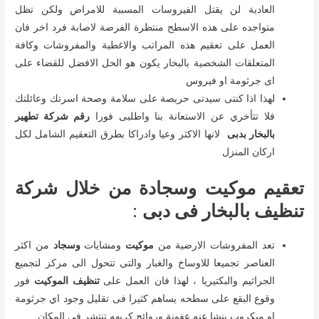
العادية لن يقتل الفيروسات المسببة للامراض ولكن تظل
متواجده على هذه الاسطح منتظرة الفرصة لاصابة فرد اخر فان
العمل على تعقيم هذه المراتب والاغطية والمفروشات وكافة
المتعلقات الشخصية بالبخار يكون هو الحل الافضل للقضاء على
اى جرثومة او فيروس
لهذا اذا كنتى سيدتى حريصة على سلامة وصحة اسرتك وعائلتك
فلا تتأخري عن الاستعانة بنا واطلبى فورا
رقم شركة تطهير
بالبخار بدبى
لانها الاكثر وعيا وادراكا بطرق التعقيم الشامل لكل
اركان المنزل
تعقيم موكيت وسجادة من خلال شركة
تنظيف بالبخار فى دبى
:
تعد المفروشات الارضية من
موكيت
ومشايات
وسجاد
من اكثر
العناصر تجميعا للاوساخ والغبار والتى تتحول الى مركز لتجميع
الجراثيم والبكتيريا ، لهذا فان العمل على
تنظيف الموكيت
فور
وقوع البقع على سطحه يساهم كثيرا فى تقليل وجود اي جرثومة
او ميكروب ينشا عنه عفونة وروائح كريهه تنتشر فى المكان