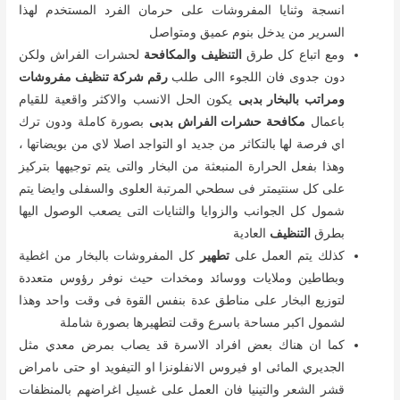
انسجة وثنايا المفروشات على حرمان الفرد المستخدم لهذا
السرير من يدخل بنوم عميق ومتواصل
ومع اتباع كل طرق
التنظيف
والمكافحة
لحشرات الفراش ولكن
دون جدوى فان اللجوء االى طلب
رقم شركة تنظيف مفروشات
ومراتب بالبخار بدبى
يكون الحل الانسب والاكثر واقعية للقيام
باعمال
مكافحة حشرات الفراش بدبى
بصورة كاملة ودون ترك
اي فرصة لها بالتكاثر من جديد او التواجد اصلا لاي من بويضاتها ،
وهذا بفعل الحرارة المنبعثة من البخار والتى يتم توجيهها بتركيز
على كل سنتيمتر فى سطحي المرتبة العلوى والسفلى وايضا يتم
شمول كل الجوانب والزوايا والثنايات التى يصعب الوصول اليها
بطرق
التنظيف
العادية
كذلك يتم العمل على
تطهير
كل المفروشات بالبخار من اغطية
وبطاطين وملايات ووسائد ومخدات حيث نوفر رؤوس متعددة
لتوزيع البخار على مناطق عدة بنفس القوة فى وقت واحد وهذا
لشمول اكبر مساحة باسرع وقت لتطهيرها بصورة شاملة
كما ان هناك بعض افراد الاسرة قد يصاب بمرض معدي مثل
الجديري المائى او فيروس الانفلونزا او التيفويد او حتى ىامراض
قشر الشعر والتينيا فان العمل على غسيل اغراضهم بالمنظفات