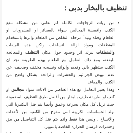
تنظيف بالبخار بدبى :
من ربات الزجاجات الكاملة لم تعانى من مشكلة تبقع
الكنب
واقمشة المجالس سواء بالعصائر او المشروبات او
الطعام وفتاه وتبدأ مرحلة التخلص من الطعام واثرها باستخدام
المنظفات
ومواد ازالة للتساخات ولكن هذه الميقات
والمنظفات
تترك اثر وحدود حول مكان
التنظيف
والمعالجة
للبقعة، ومع ذلك التعامل مع الطعام بهذه الطريقة نجد ان
الكنب
ستظهر بالي وقديم والوانه ونسيجه مخفف وضعيف، عن
عدم تبييض الجراثيم والحشرات والرائحة بشكل واضح من
الكنب.
والمقاعد
وهذا يعتبر التعامل مع هذه العناصر من الاثاث سواء
مجالس
او
كنب
او بطريقة ظيف بالبخار من أفضل طرق
التنظيف
المضمونة
حيث تزيل كل مكان بسرعة وعمق وأيضا يتم قتل البكتيريا التي
تولد الحساسات الكريهه التي تتفوح من
الكنب
من الأحداث
والاتساخ ، وليس هذا فقط وانما يتم قتل كل التفاصيل من ببق
وحشرات فرسان الحرارة الخاصة بالتنوير.