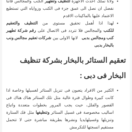
ولانا نملك احدث الاجهزة
لتنظيف وتطهير
الكنب والمجالس فاننا
نفضل ان نصل الى عمق جزء فى الكنب وزواياه التي تستطيع
الاعتماد عليها بالماكينات الاقدم
لهذا اذا أهمل تحقيق مستوى من
التنظيف والتعقيم
للكنب
والمجالس فلا تتردد فى الاتصال على
رقم شركة تطهير
كنب ومجالس بدبى
لانها الاولى بين
شركات تعقيم مجالس ونب
بالبخار بدبى
تعقيم الستائر بالبخار بشركة تنظيف
البخار فى دبى :
الكثير من الافراد يتعبون فى تنزيل الستائر لغسيلها وخاصة اذا
كانت كبيرة وطوال فترة عالية مثل تلك الستائر هناك هناك فى
القصور والفلل، حيث يجب المرور بخطوات متعددة واتباع
اساليب مخصوصة فى غسيل الستائر
وتنظيفها
مثل فك الستارة
وتنزيلها وغسيلهايديا ونشرها بطريقة مباشرة حتى لا تتحمل
مستقيم انسجتها للتكرمش