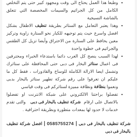
وطبعا هذا العمل يحتاج الى وقت ومجهود كبير حتى يتم التخلص
الكامل من كل الجراثيم والسيمات المخصصة التي تتعلق
بالشاشة النسيجية
وهذا يعتبر التعامل مع الستائر بطريقة
تنظيف
الاطفال بشكل
افضل واسرع حيث يتم توجيهه للكبار نحو الستارة زاوية وتركيز
معين يحافظ على الستارة من الاحتراق وأيضا تزيل كل الطقس
والجراثيم فى خطوة واحدة
لهذا السبب ينصح كل العرب دائما باستدعاء الخبراء ومحترفين
فى اعمال
ستائر
البخار فى دبى حتى المحافظة على ستائرك
وتشمل ايضا الازالة الكاملة للوساخ والقاذورات ، فقط كل ما
عليكم ان تعرفوا على رقم شركة تطهير ستائر بالبخار بدبى
ونعموا
بنظافة
ونظافة مميزة لستائركم فى وقت قياسي
تفضلوا براحتنا الالكتروني على شبكة الانترنت او تفضلوا
بالاتصال على ارقام
شركة تنظيف بالبخار فى دبى
والتى تقدم
خدمات لا حدود لها بمعدات متطورة وبطريقة احترافية .
شركة تنظيف بالبخار فى دبى | 0585755274 | افضل شركة تنظيف
بالبخار فى دبى