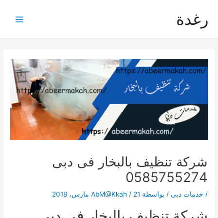
خطي
رغدة
لى
Main
لمحتوى
Menu
شركة تنظيف بالبخار فى دبى
0585755274
/
خدمات دبى
/ بواسطة
21 مارس، 2018
/
AbM@Kkah
شركة تنظيف بالبخار فى دبى