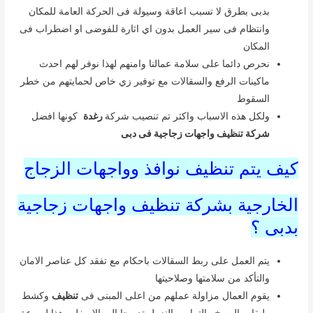
بدبى بطرق لا تسبب اعاقة وسيولة فى الحركة العامة للمكان
وانتظام فى سير العمل بدون اي اثارة للفوضى او اضطراب فى
المكان
نحرص دائما على سلامة عمالنا وامنهم لهذا نوفر لهم احدث
ماكينات الرفع والسقالات مع توفير زي خاص لحمايتهم من خطر
السقوط
ولكل هذه الاسباب واكثر تم تنصيب شركة
رغدة
كونها افضل
شركة تنظيف واجهات زجاجية فى دبى
كيف يتم تنظيف نوافذ وواجهات الزجاج
الخارجية بشركة تنظيف واجهات زجاجية
بدبى ؟
يتم العمل على ربط السقالات باحكام مع تفقد كل عناصر الامان
والتأكد من سلامتها وصلاحيتها
يقوم العمال مزاولة عملهم من اعلى المبنى فى
تنظيف
وكشط
طبقات الوسخ والتراب والنزول تدريجا الى الاسفل وهذا لسرعة