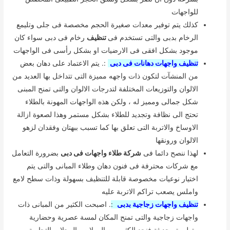
للواجهات
كذلك يتم توفير معدات صغيرة الحجم مخصصة فى جلى وتليمع
الرخام بدبى والتى تستخدم فى
تنظيف
رخام فى دبى سواء كان
موجود بشكل افقى فى الارضيات او بشكل رأسى فى الواجهات
تنظيف واجهات دهانات فى دبى
:. يتم الاعتماد على دهان بعض
من المنشآت لتكون ذات واجهه مميزة التى تتداخل بها العديد من
الالوان والتوزيعات المختلفة لتدرجات الالوان والتى تمنح المبنى
شكل جمالى ومميز له ، ولكن هذه الواجهات المهونة بالطلاء
تحتج الى نظافة وتجديد للطلاء بشكل مستمر وهذا لصعوة ازالة
الاوساخ والاتربة التى تعلق بها كما تسبب ببهتان وفقدان لزهو
الالوان ورونقها
لهذا ننصح دائما فى
شركة طلاء واجهات فى دبى
بضرورة التعامل
مع شركات محترفة فى فنون دهان وطلاء المبانى والتى يتم
اختيار نوعيات مخصوصة قابلة للتنظيف بسهولة وذات سطح لامع
واملس يصعب تراكم الاتربة عليه
تنظيف واجهات زجاجية بدبى
:
. اصبحت الكثير من المبانى ذات
واجهات زجاجية والتى تمنح المكان لمسة عصرية وحضارية