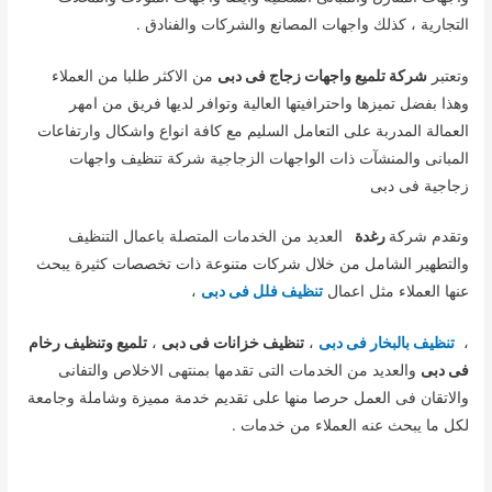
التجارية ، كذلك واجهات المصانع والشركات والفنادق .
وتعتبر
شركة تلميع واجهات زجاج فى دبى
من الاكثر طلبا من العملاء
وهذا بفضل تميزها واحترافيتها العالية وتوافر لديها فريق من امهر
العمالة المدربة على التعامل السليم مع كافة انواع واشكال وارتفاعات
المبانى والمنشآت ذات الواجهات الزجاجية شركة تنظيف واجهات
زجاجية فى دبى
وتقدم شركة
رغدة
العديد من الخدمات المتصلة باعمال التنظيف
والتطهير الشامل من خلال شركات متنوعة ذات تخصصات كثيرة يبحث
عنها العملاء مثل اعمال
تنظيف فلل فى دبى
،
،
تنظيف بالبخار فى دبى
،
تنظيف خزانات فى دبى
،
تلميع وتنظيف رخام
فى دبى
والعديد من الخدمات التى تقدمها بمنتهى الاخلاص والتفانى
والاتقان فى العمل حرصا منها على تقديم خدمة مميزة وشاملة وجامعة
لكل ما يبحث عنه العملاء من خدمات .