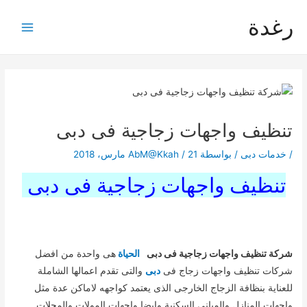
خطي
رغدة
لى
Main
لمحتوى
Menu
تنظيف واجهات زجاجية فى دبى
/
خدمات دبى
/ بواسطة
21 مارس، 2018
/
AbM@Kkah
تنظيف واجهات زجاجية
فى دبى
شركة تنظيف واجهات زجاجية فى دبى
الحياة
هى واحدة من افضل
شركات تنظيف واجهات زجاج فى
دبى
والتى تقدم اعمالها الشاملة
للعناية بنظافة الزجاج الخارجى الذى يعتمد كواجهه لاماكن عدة مثل
واجهات المنازل والمبانى السكنية وايضا واجهات المولات والمحلات