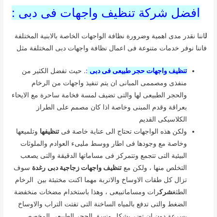
افضل شركة تنظيف واجهات فى دبى :
ل
اننا نقدر مدى اهمية وضرورة نظافة الواجهات الخاصة بالابنية المختلفة
فاننا نوفر خدمات متنوعة فى اعمال نظافة واجهات دبى المختلفة مثل
تنظيف واجهات حجر طبيعى فى دبى
:
. حيث تفضل الكثير من
منفذى ومصممى المبانى ان يتم تنفيذ واجهات من الرخام
والحجر الطبيعى لها والتى تضيف لمسة فخامة ساحرة مع الايحاء
بعراقة وقدم المبنى وخاصة اذا كان مصمم على الطراز
الكلاسيكى القديم
ولكن هذه الواجهات تحتاج الى عناية خاصة فى
تنظيفها
وتلميعها
وخاصة مع وجودها فى اطار ووسط مليىء العوادم والملوثات
البيئية التى تتجمع وتتمركز فى مساماتها الدقيقة والتى يصعب
التخلص منها ، ولكن مع
تنظيف واجهات زجاجية
دبى
رغدة
سوف
تزال كل طقات الاوساخ والاتربة مهما اكنت مختبئة بين الرخام
الطثغ
شرك
رات ومساماتبيعى ، وهذا باستخدام مضخات منخفضة
الضغط والتى تدفع بالمياه الساخنة التى تفتت التراب والاوساخ
بسرعة دون ان تضر بشكل ونسق الحجر الطبيعى المخصص