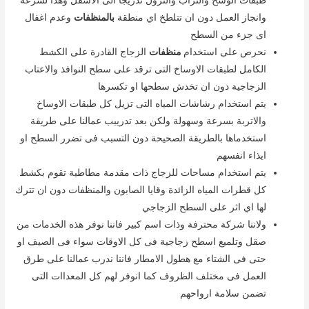
وانجاز العمل دون ان تتلطخ اي منطقة
بالمنظفات
وعدم اغفال
اى جزء من السطح
نحرص على استخدام
منظفات
الزجاج القادرة على الكشط
الكامل لطبقات الاوساخ التى ترقد على سطح النوافذ والاعتاب
الزجاجية دون ان تخدش سطحها او تكسرها
يتم استخدام رشاشات المياه التى تزيل كل طبقات الاوساخ
والاتربة بسرعة وسهولة ولكن بعد تدريبب عمالنا على طريقة
استخدماها بالطريقة الصحيحة دون التسبب فى تضرر السطح او
ايذاء انفسهم
يتم استخدام مساحات للزجاج ذات مقدمة مطاطية تقوم بكشط
كل قطرات المياه الزائدة وقايا الصابون والمنظفات دون ان تترك
لها اي اثر على السطح الزجاجي
ولاننا شركة محترفة وذات اسم كبير فاننا نوفر هذه الخدمات من
صقل وتلميع اسطح زجاجية فى كل الاوقات سواء فى الصيف او
حتى فى الشتاء مع هطول الامطار فاننا ندرب عمالنا على طرق
العمل فى مختلف الظروف كما انوفر لهم كل المعداات التى
تضمن سلامة ارواحهم