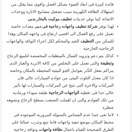
فائدة كبيرة فى انفاذ الضوء بشكل افضل واقوى مما يقلل من
استهلاك الطاقة الكهربية سبب تشغيل مصابيح الانارة ووحدات
الاضائة كما نوفر خدمات
تنظيف موكيت بالبخار بدبى
لهذا توفر
شركة تنظيف واجهات زجاجية فى دبى
معدات خاصة
تعمل على رفع العمال الى اقصى ارتفاع فى واجهه المكان وهذا
للتمكن من
التنظيف
الجيد والمحكم لكل اجزاء النوافذ والواجهات
الزجاجية الخارجية
كذلك يتم دعم وتزويد العمال بالمنظفات المخصصة لتلميع الزجاج
وتنظيفة
والتى تعمل على التخلص من كافة الاتربة والغبار الذى
يتراكم بفعل التأثر بعوامل الجو البيئية المحيطة بالمكان وخاصة
اذا كان معدل التلوث البيئى من عوادم السيارات عالى فان
المركبات والاخرة التى تنتج عن المركبات والسيارات لها تأثير
عالى جدا فى تغطية
الواجهات الزجاجية
طبقة سوداء ورمادية
من تلك العوادم والتى ان اهملت التصقت بسطح الزجاج وتشوهه
منظره
لاننا نعى جيدا عدم المساس بالسيولة المرورية الموجودة فى
محيط المكان موضع تنفيذ واجهاته فاننا نتبع وندرب عمالنا على
الطرق الصحيحة للقيام باعمال
نظافة واجهات
ونوافذ زجاجية