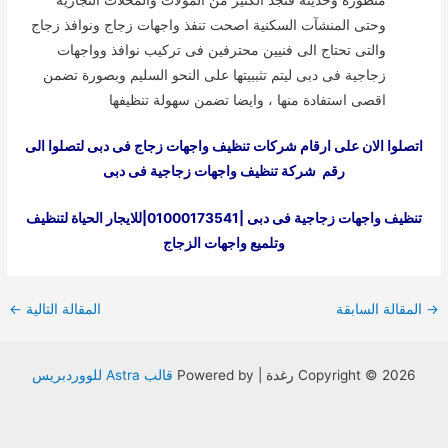
متطورة وحديثة فنجد الكثير من المولات والمحلات التجارية
وحتى المنشآت السكنية اصحت تنفذ واجهات زجاج ونوافذ زجاج
والتى تحتاج الى فنيين محترفين فى تركيب نوافذ وواجهات
زجاجية فى دبى ليتم تثببيتها على النحو السليم وبصورة تضمن
اقصى استفادة منها ، وايضا تضمن سهولة تنظيفها
اتصلوا الان على ارقام شركات تنظيف واجهات زجاج فى دبى لتصلوا الى
رقم شركة تنظيف واجهات زجاجية فى دبى
تنظيف واجهات زجاجية فى دبى |01000173541|للايجار الحياة لتنظيف
وتلميع واجهات الزجاج
Post
→
المقالة السابقة
المقالة التالية
←
navigation
Copyright © 2026 رغدة | Powered by
قالب Astra للووردبريس