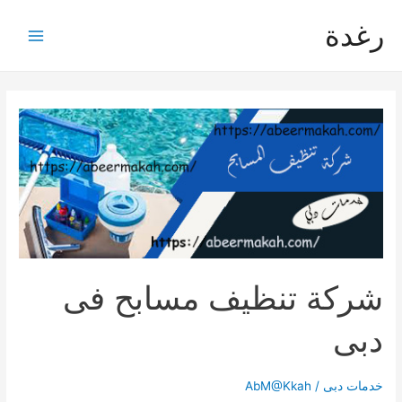
خطي
رغدة
لى
Main
لمحتوى
Menu
شركة تنظيف مسابح فى
دبى
خدمات دبى
/
AbM@Kkah