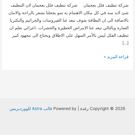
شركة تنظيف فلل بعجمان شركة تنظيف فلل بعجمان لان التنظيف
شئ لابد منه في كل مكان الاهتمام به سو يجعلنا نشعر بالراحة والامان
بالاضافة الى ان النظافة شوف تبعد عنا الفيروسات والجراثيم والبكتريا
الضارة وبالتالي تبعد عنا الامراض الخطيرة والحشرات ،اعزائي نعلم ان
تنظيف الفلل ليس بالأمر السهل على الاطلاق ويحتاج الى مجهود كبير
[…]
شركة
قراءة المزيد »
تنظيف
فلل
بعجمان
Copyright © 2026 رغدة | Powered by
قالب Astra للووردبريس