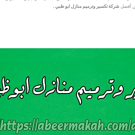
عن أفضل
شركة تكسير وترميم منازل ابو ظبي .