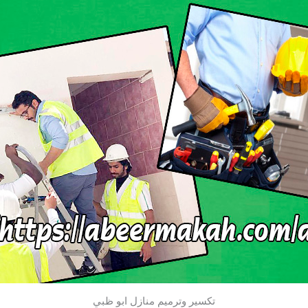
تكسير وترميم منازل ابو ظبي